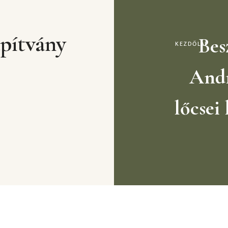
pítvány
Bes
KEZDŐLAP
Andr
lőcsei 