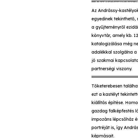
A betléri kastélyban 
Az Andrássy-kastélyok
egyedinek tekinthető,
a gyűjteményről ezidái
könyvtár, amely kb. 1
katalogizálása még ne
adalékkal szolgálna a
jó szakmai kapcsolato
partnerségi viszony.
Tőketerebesen találhat
ezt a kastélyt tekintet
kiállítás építése. Hom
gazdag falképfestés lá
impozáns lépcsőház és
portréját is, így Andr
képmásait.