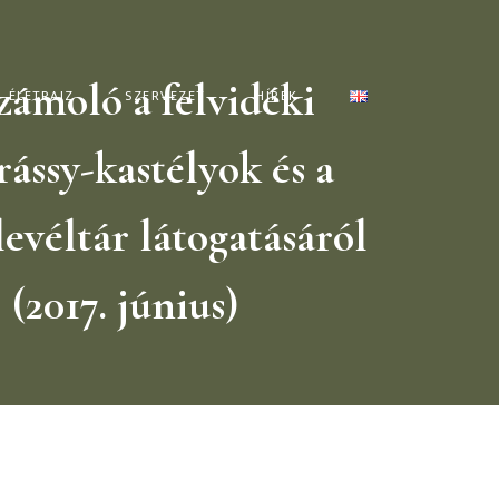
zámoló a felvidéki
ÉLETRAJZ
SZERVEZET
HÍREK
ássy-kastélyok és a
levéltár látogatásáról
(2017. június)