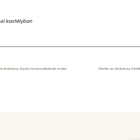
ai kastélyban
Odescalchi Mark beszéde Andrássy Gyula lovasszobrának avatásakor
Döntés az Andrássy Eml