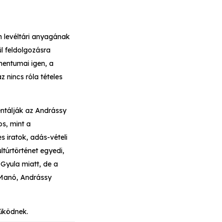
n levéltári anyagának
l feldolgozásra
entumai igen, a
 nincs róla tételes
entálják az Andrássy
os, mint a
 iratok, adás-vételi
ltúrtörténet egyedi,
 Gyula miatt, de a
 Manó, Andrássy
űködnek.