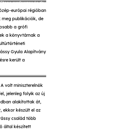
tone professzor és dr.
közép-európai régióban
k meg publikációk, de
tosabb a grófi
nek a könyvtárnak a
túrtörténeti
rássy Gyula Alapítvány
sre került a
A volt miniszterelnök
l, jelenleg folyik az új
adban alakítottak át,
 ekkor készült el az
rássy család több
 által készített