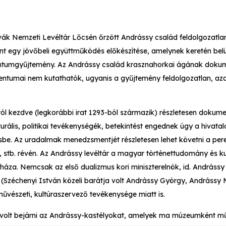
ovák Nemzeti Levéltár Lőcsén őrzött Andrássy család feldolgozatla
int egy jövőbeli együttműködés előkészítése, amelynek keretén belü
ntumgyűjtemény. Az Andrássy család krasznahorkai ágának dokum
ntumai nem kutathatók, ugyanis a gyűjtemény feldolgozatlan, azaz
tól kezdve (legkorábbi irat 1293-ból származik) részletesen dokum
urális, politikai tevékenységék, betekintést engednek úgy a hivatal
sbe. Az uradalmak menedzsmentjét részletesen lehet követni a peres
 stb. révén. Az Andrássy levéltár a magyar történettudomány és ku
háza. Nemcsak az első dualizmus kori miniszterelnök, id. Andrássy
 (Széchenyi István közeli barátja volt Andrássy György, Andrássy
 művészeti, kultúraszervező tevékenysége miatt is.
a volt bejárni az Andrássy-kastélyokat, amelyek ma múzeumként m