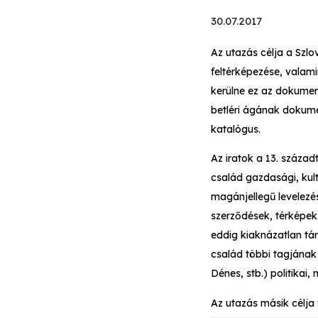
30.07.2017
Az utazás célja a Szl
feltérképezése, valam
kerülne ez az dokume
betléri ágának dokume
katalógus.
Az iratok a 13. század
család gazdasági, kult
magánjellegű levelezé
szerződések, térképek,
eddig kiaknázatlan tár
család többi tagjának
Dénes, stb.) politikai,
Az utazás másik célj