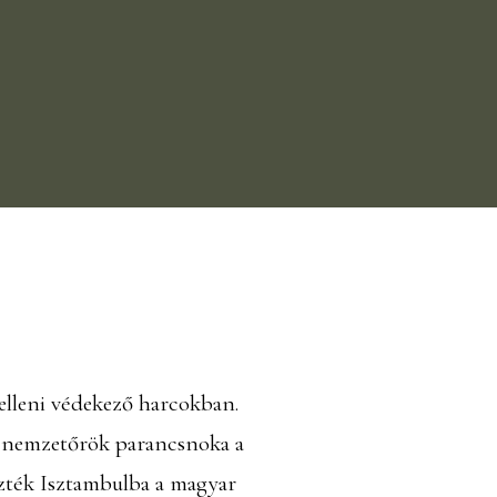
elleni védekező harcokban.
s nemzetőrök parancsnoka a
ezték Isztambulba a magyar