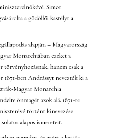
 miniszterelnökévé. Simor
ásárolta a gödöllői kastélyt a
megállapodás alapján – Magyarország
Magyar Monarchiában ezeket a
yar törvényhozásnak, hanem csak a
r 1871-ben Andrássyt nevezték ki a
Osztrák-Magyar Monarchia
endelte önmagét azok alá. 1871-re
niszterévé történt kinevezése
olatos alapos ismereteit.
etben maradni, és ezért a kettős