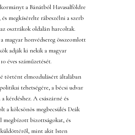
k kormányt a Bánátból Havasalföldre
 és megkísérelte rábeszélni a szerb
az osztrákok oldalán harcoltak.
n a magyar honvédsereg összeomlott
ökök adják ki nekik a magyar
10 éves száműzetését.
lé történt elmozdulásért általában
litikai tehetségére, a bécsi udvar
n a kérdéshez. A császárné és
volt a kölcsönös megbecsülés Deák
l megbízott bizottságokat, és
küldöttéről, mint akit Isten