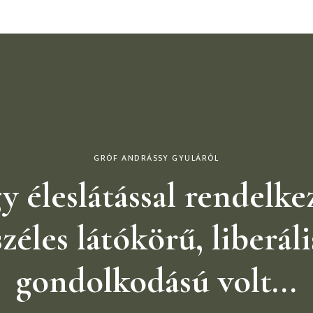
GRÓF ANDRÁSSY GYULÁRÓL
y éleslátással rendelkez
széles látókörű, liberáli
gondolkodású volt...