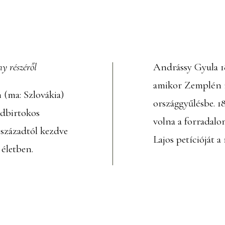
y részéről
Andrássy Gyula 18
amikor Zemplén m
 (ma: Szlovákia)
országgyűlésbe. 1
ldbirtokos
volna a forradal
 századtól kezdve
Lajos petícióját a
i életben.