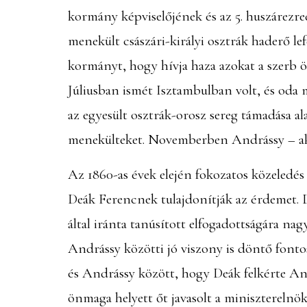
kormány képviselőjének és az 5. huszárezre
menekült császári-királyi osztrák haderő l
kormányt, hogy hívja haza azokat a szerb ö
Júliusban ismét Isztambulban volt, és oda
az egyesült osztrák-orosz sereg támadása al
menekülteket. Novemberben Andrássy – aki i
Az 1860-as évek elején fokozatos közeledés 
Deák Ferencnek tulajdonítják az érdemet. D
által iránta tanúsított elfogadottságára na
Andrássy közötti jó viszony is döntő fonto
és Andrássy között, hogy Deák felkérte And
önmaga helyett őt javasolt a miniszterelnök