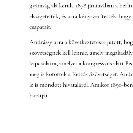
gyámság alá került. 1878 júniusában a ber
elszigetelték, és arra kényszerítették, hog
csapatait.
Andrássy arra a következtetésre jutott, h
szövetségnek kell lennie, amely megakadály
kapcsolatra, amelyet a kongresszus alatt B
meg is kötötték a Kettős Szövetséget. Andr
le is mondott hivataláról. Amikor 1890-ben
barátját.