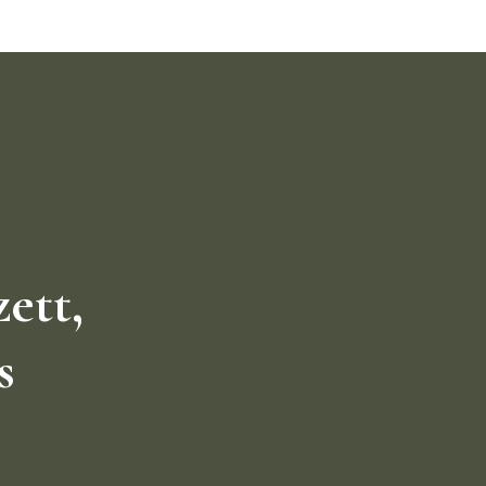
ett,
s