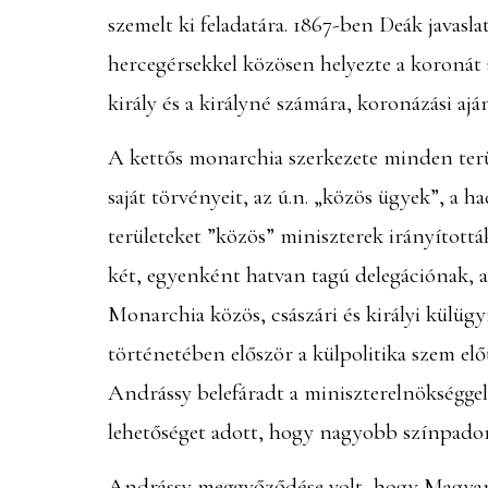
szemelt ki feladatára. 1867-ben Deák javas
hercegérsekkel közösen helyezte a koronát a
király és a királyné számára, koronázási ajá
A kettős monarchia szerkezete minden terül
saját törvényeit, az ú.n. „közös ügyek”, a
területeket ”közös” miniszterek irányított
két, egyenként hatvan tagú delegációnak, 
Monarchia közös, császári és királyi külüg
történetében először a külpolitika szem elő
Andrássy belefáradt a miniszterelnökségge
lehetőséget adott, hogy nagyobb színpadon 
Andrássy meggyőződése volt, hogy Magyarors