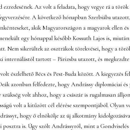
d ezredesének. Az volt a feladata, hogy vegye rá a törö
efegyverzésére. A következő hónapban Szerbiába utazott,
nkénteseket, akik Magyarországon a magyarok ellen és 
 menekült egy hónappal később Kossuth Lajos is, miutá
att. Nem sikerültek az osztrákok törekvései, hogy a tör
nternálástól tartott – Párizsba utazott, és megkezdte 
volt észlelhető Bécs és Pest-Buda között. A kiegyezés fe
eák azonban felfedezte, hogy Andrássy diplomáciai és po
gy szükség volt ahhoz, hogy a császár is rugalmasan álljo
sságú volt a kitűzött cél elérése szempontjából. Olyan 
rássyt, hogy ő elnökölje az új alkotmány kidolgozásáva
i posztra is. Úgy szólt Andrássyról, mint a Gondviselés 