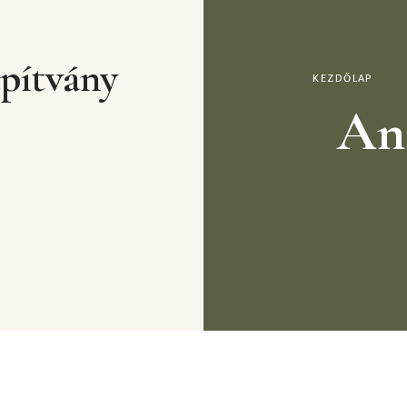
pítvány
KEZDŐLAP
An