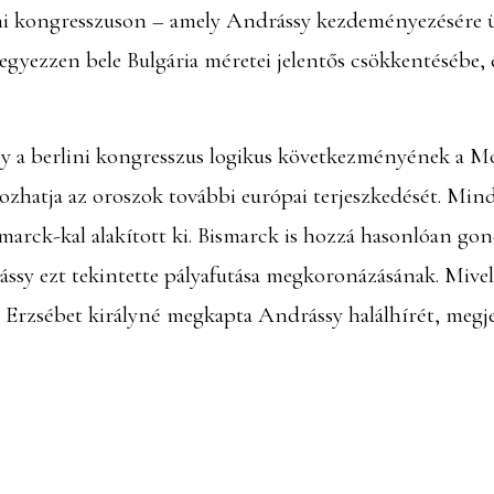
lini kongresszuson – amely Andrássy kezdeményezésére 
y egyezzen bele Bulgária méretei jelentős csökkentésébe
ogy a berlini kongresszus logikus következményének a M
ozhatja az oroszok további európai terjeszkedését. Min
ismarck-kal alakított ki. Bismarck is hozzá hasonlóan g
ássy ezt tekintette pályafutása megkoronázásának. Mivel
 Erzsébet királyné megkapta Andrássy halálhírét, megje