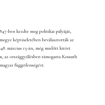
47-ben kezdte meg politikai pályáját,
egye képviseletében beválasztották az
848. március 13-án, még mielőtt kitört
om, az országgyűlésben támogatta Kossuth
 magyar függetlenségért.