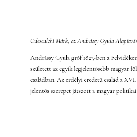
Odescalchi Márk, az Andrássy Gyula Alapítván
Andrássy Gyula gróf 1823-ben a Felvidéken
született az egyik legjelentősebb magyar fö
családban. Az erdélyi eredetű család a XVI.
jelentős szerepet játszott a magyar politika