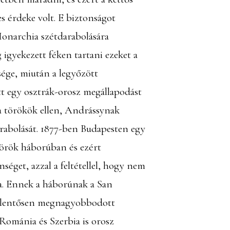
 érdeke volt. E biztonságot
Monarchia szétdarabolására
gyekezett féken tartani ezeket a
sége, miután a legyőzött
t egy osztrák-orosz megállapodást
 a törökök ellen, Andrássynak
arabolását. 1877-ben Budapesten egy
török háborúban és ezért
éget, azzal a feltétellel, hogy nem
ra. Ennek a háborúnak a San
 jelentősen megnagyobbodott
n Románia és Szerbia is orosz