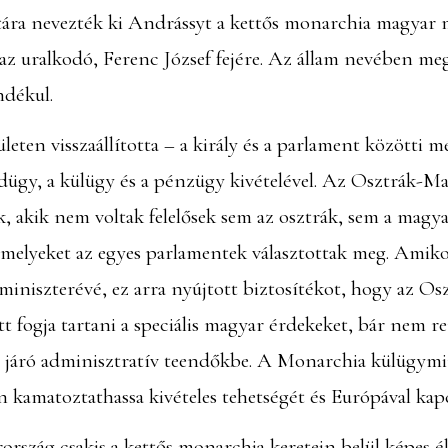
latára nevezték ki Andrássyt a kettős monarchia magyar
z uralkodó, Ferenc József fejére. Az állam nevében megv
ndékul.
eten visszaállította – a király és a parlament közötti 
 hadügy, a külügy és a pénzügy kivételével. Az Osztrák-
ák, akik nem voltak felelősek sem az osztrák, sem a mag
amelyeket az egyes parlamentek választottak meg. Amiko
yminiszterévé, ez arra nyújtott biztosítékot, hogy az 
tt fogja tartani a speciális magyar érdekeket, bár nem r
l járó adminisztratív teendőkbe. A Monarchia külügymi
kamatoztathassa kivételes tehetségét és Európával kapcs
zág csakis a kettős monarchia keretein belül képes él