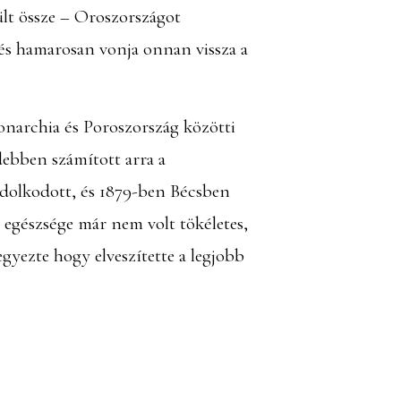
ült össze – Oroszországot
, és hamarosan vonja onnan vissza a
onarchia és Poroszország közötti
debben számított arra a
ondolkodott, és 1879-ben Bécsben
 egészsége már nem volt tökéletes,
gyezte hogy elveszítette a legjobb