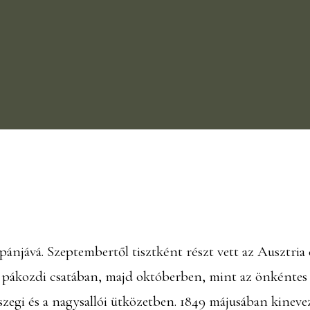
njává. Szeptembertől tisztként részt vett az Ausztria 
ri pákozdi csatában, majd októberben, mint az önkénte
szegi és a nagysallói ütközetben. 1849 májusában kinev