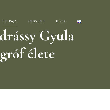
ÉLETRAJZ
SZERVEZET
HÍREK
drássy Gyula
gróf élete