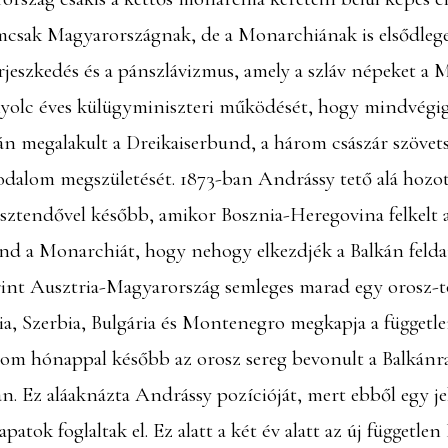
csak Magyarországnak, de a Monarchiának is elsődleges
erjeszkedés és a pánszlávizmus, amely a szláv népeket a 
yolc éves külügyminiszteri működését, hogy mindvégig i
án megalakult a Dreikaiserbund, a három császár szövet
odalom megszületését. 1873-ban Andrássy tető alá hozot
 esztendővel később, amikor Bosznia-Heregovina felkelt
ind a Monarchiát, hogy nehogy elkezdjék a Balkán feld
rint Ausztria-Magyarország semleges marad egy orosz-
, Szerbia, Bulgária és Montenegro megkapja a függetlens
árom hónappal később az orosz sereg bevonult a Balkán
ban. Ez aláaknázta Andrássy pozícióját, mert ebből egy
apatok foglaltak el. Ez alatt a két év alatt az új függetle