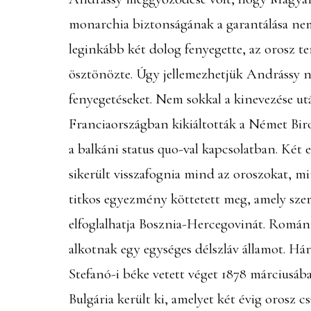
monarchia biztonságának a garantálása nem
leginkább két dolog fenyegette, az orosz t
ösztönözte. Úgy jellemezhetjük Andrássy n
fenyegetéseket. Nem sokkal a kinevezése ut
Franciaországban kikiáltották a Német Bir
a balkáni status quo-val kapcsolatban. Két
sikerült visszafognia mind az oroszokat, m
titkos egyezmény köttetett meg, amely sze
elfoglalhatja Bosznia-Hercegovinát. Románia
alkotnak egy egységes délszláv államot. H
Stefanó-i béke vetett véget 1878 márciusá
Bulgária került ki, amelyet két évig orosz cs