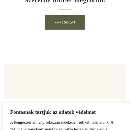
KAPCSOLAT
Fontosnak tartjuk az adatok védelmét
ADATKEZELÉSI TÁJÉKOZTATÓ
A böngészési élmény fokozása érdekében sütiket használunk. A
"Mindet elfogadom" gombra kattintva hozzájárulhat a sütik