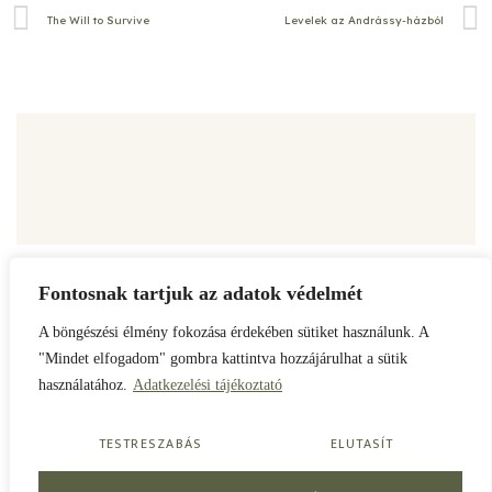
The Will to Survive
Levelek az Andrássy-házból
Fontosnak tartjuk az adatok védelmét
ADATKEZELÉSI TÁJÉKOZTATÓ
A böngészési élmény fokozása érdekében sütiket használunk. A
"Mindet elfogadom" gombra kattintva hozzájárulhat a sütik
SZERVEZET
HÍREK
KAPCSOLAT
használatához.
Adatkezelési tájékoztató
© 2023 ANDRÁSSY GYULA ALAPÍTVÁNY
TESTRESZABÁS
ELUTASÍT